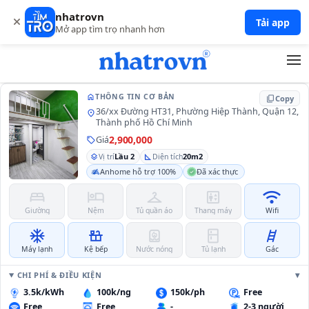
nhatrovn
204
Tải app
Mở app tìm trọ nhanh hơn
home
THÔNG TIN CƠ BẢN
content_copy
Copy
36/xx Đường HT31, Phường Hiệp Thành, Quận 12,
location_on
Thành phố Hồ Chí Minh
2,900,000
Giá
sell
Lầu 2
20m2
layers
Vị trí
square_foot
Diện tích
Anhome hỗ trợ 100%
Đã xác thực
bed
hotel
checkroom
elevator
wifi
Giường
Nệm
Tủ quần áo
Thang máy
Wifi
ac_unit
countertops
water_heater
kitchen
tools_ladder
Máy lạnh
Kệ bếp
Nước nóng
Tủ lạnh
Gác
CHI PHÍ & ĐIỀU KIỆN
3.5k/kWh
100k/ng
150k/ph
Free
Free
Free
-
2-3 người