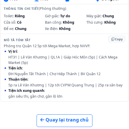
(Phòng thường)
THÔNG TIN CHI TIẾT
Toilet:
Riêng
Giờ giấc:
Tự do
Máy giặt:
Chung
Cửa sổ:
Có
Ban công:
Không
Thú cưng:
Không
Để xe:
Chung
Xe điện:
Không
content_copy
Copy
MÔ TẢ TÓM TẮT
Phòng trọ Quận 12 5p tới Mega Market, hợp NVVP.
Vị trí:
HT31 | Lê Văn Khương | QL1A | Giáp Hóc Môn (5p) | Cách Mega
Market (5p)
Tiện ích:
ĐH Nguyễn Tất Thành | Chợ Hiệp Thành | BV Quận 12
Thuận tiện:
5p ra Lê Văn Khương | 12p tới CVPM Quang Trung | 25p ra sân bay
Tiện ích xung quanh:
gần siêu thị, gần chợ, gần lộ lớn
Quay lại trang chủ