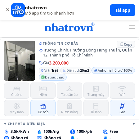
nhatrovn
101
Tải app
Mở app tìm trọ nhanh hơn
home
THÔNG TIN CƠ BẢN
content_copy
Copy
Trường Chinh, Phường Đông Hưng Thuận, Quận
location_on
12, Thành phố Hồ Chí Minh
3,200,000
Giá
sell
Trệt
20m2
Anhome hỗ trợ 100%
layers
Vị trí
square_foot
Diện tích
Đã xác thực
bed
hotel
checkroom
elevator
wifi
Giường
Nệm
Tủ quần áo
Thang máy
Wifi
ac_unit
countertops
water_heater
kitchen
tools_ladder
Máy lạnh
Kệ bếp
Nước nóng
Tủ lạnh
Gác
CHI PHÍ & ĐIỀU KIỆN
3.5k/kWh
100k/ng
100k/ph
Free
Không có
Không có
-
-