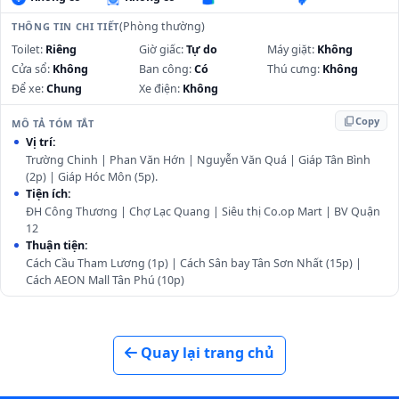
(Phòng thường)
THÔNG TIN CHI TIẾT
Toilet:
Riêng
Giờ giấc:
Tự do
Máy giặt:
Không
Cửa sổ:
Không
Ban công:
Có
Thú cưng:
Không
Để xe:
Chung
Xe điện:
Không
content_copy
Copy
MÔ TẢ TÓM TẮT
Vị trí:
Trường Chinh | Phan Văn Hớn | Nguyễn Văn Quá | Giáp Tân Bình
(2p) | Giáp Hóc Môn (5p).
Tiện ích:
ĐH Công Thương | Chợ Lạc Quang | Siêu thị Co.op Mart | BV Quận
12
Thuận tiện:
Cách Cầu Tham Lương (1p) | Cách Sân bay Tân Sơn Nhất (15p) |
Cách AEON Mall Tân Phú (10p)
Quay lại trang chủ