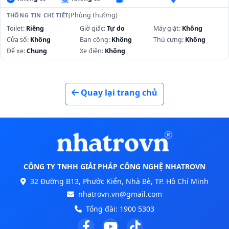
(Phòng thường)
THÔNG TIN CHI TIẾT
Toilet:
Riêng
Giờ giấc:
Tự do
Máy giặt:
Không
Cửa sổ:
Không
Ban công:
Không
Thú cưng:
Không
Để xe:
Chung
Xe điện:
Không
Quay lại trang chủ
CÔNG TY TNHH GIẢI PHÁP CÔNG NGHỆ NHATROVN
32 Đường B13, Phước Kiển, Nhà Bè, TP. Hồ Chí Minh
nhatrovn.vn@gmail.com
Tổng đài:
1900 5303