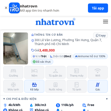
nhatrovn
P.004
Tải app
Mở app tìm trọ nhanh hơn
home
THÔNG TIN CƠ BẢN
content_copy
Copy
3XX Lê Văn Lương, Phường Tân Hưng, Quận 7,
location_on
Thành phố Hồ Chí Minh
3,400,000
Giá
sell
Trệt
20m2
Anhome hỗ trợ 100%
layers
Vị trí
square_foot
Diện tích
Đã xác thực
bed
hotel
checkroom
elevator
wifi
Giường
Nệm
Tủ quần áo
Thang máy
Wifi
ac_unit
countertops
water_heater
kitchen
tools_ladder
Máy lạnh
Kệ bếp
Nước nóng
Tủ lạnh
Gác
CHI PHÍ & ĐIỀU KIỆN
4k/kWh
30k/m3
110k/ph
Free
Không có
Không có
-
-