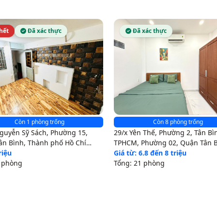
hết
Đã xác thực
Đã xác thực
Còn 1 phòng trống
Còn 8 phòng trống
guyễn Sỹ Sách, Phường 15,
29/x Yên Thế, Phường 2, Tân Bì
ân Bình, Thành phố Hồ Chí
TPHCM, Phường 02, Quận Tân B
riệu
Thành phố Hồ Chí Minh
Giá từ: 6.8 đến 8 triệu
4 phòng
Tổng: 21 phòng