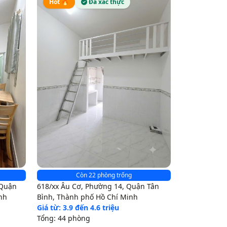
Hot 🔥
Đã xác thực
Còn 22 phòng trống
 Quận
618/xx Âu Cơ, Phường 14, Quận Tân
nh
Bình, Thành phố Hồ Chí Minh
Giá từ: 3.9 đến 4.6 triệu
Tổng: 44 phòng