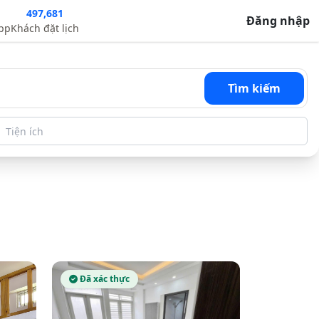
497,681
Đăng nhập
app
Khách đặt lịch
Tìm kiếm
Tiện ích
Đã xác thực