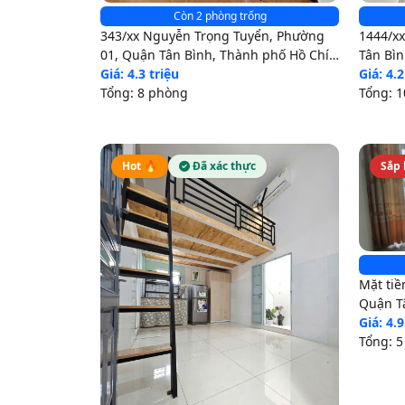
Còn 2 phòng trống
343/xx Nguyễn Trọng Tuyển, Phường
1444/x
01, Quận Tân Bình, Thành phố Hồ Chí
Tân Bì
Minh
Giá: 4.3 triệu
Giá: 4.2
Tổng: 8 phòng
Tổng: 
Hot 🔥
Đã xác thực
Sắp 
Mặt tiề
Quận T
Minh
Giá: 4.9
Tổng: 