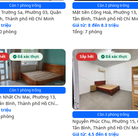
Còn 2 phòng trống
Còn 1 phòng trống
Mặt tiền Cộng Hoà, Phường 13
x Trường Sa, Phường 03, Quận
Tân Bình, Thành phố Hồ Chí Mi
nh, Thành phố Hồ Chí Minh
Giá từ: 8 đến 8.3 triệu
 triệu
Tổng: 7 phòng
10 phòng
hết
Đã xác thực
Sắp hết
Đã xác thực
Còn 1 phòng trống
n Nhất Chi Mai, Phường 13,
ân Bình, Thành phố Hồ Chí
 triệu
Còn 3 phòng trống
5 phòng
Nguyễn Phúc Chu, Phường 15,
Tân Bình, Thành phố Hồ Chí Mi
Giá từ: 4.5 đến 6 triệu