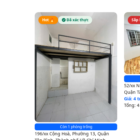
Hot 🔥
Đã xác thực
Sắp 
52/xx N
Quận T
Minh
Giá: 4 t
Tổng: 
Còn 1 phòng trống
196/xx Cộng Hoà, Phường 13, Quận