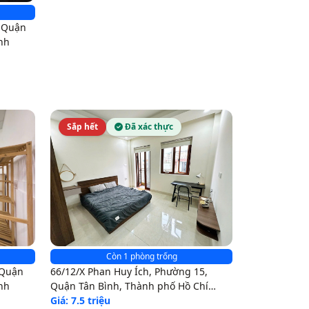
, Quận
nh
Sắp hết
Đã xác thực
Còn 1 phòng trống
 Quận
66/12/X Phan Huy Ích, Phường 15,
nh
Quận Tân Bình, Thành phố Hồ Chí
Minh
Giá: 7.5 triệu