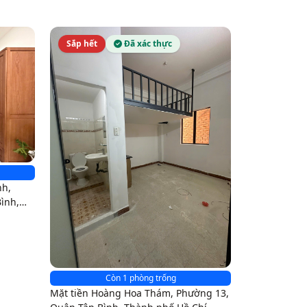
Sắp hết
Đã xác thực
nh,
ình,
Còn 1 phòng trống
Mặt tiền Hoàng Hoa Thám, Phường 13,