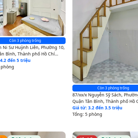
Còn 3 phòng trống
n Ni Sư Huỳnh Liên, Phường 10,
ân Bình, Thành phố Hồ Chí
 4.2 đến 5 triệu
4 phòng
Còn 3 phòng trống
87/xx/x Nguyễn Sỹ Sách, Phườn
Quận Tân Bình, Thành phố Hồ 
Minh
Giá từ: 3.2 đến 3.5 triệu
Tổng: 5 phòng