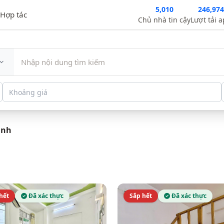
5,010
246,974
Hợp tác
Chủ nhà tin cậy
Lượt tải 
Khoảng giá
ình
hết
Đã xác thực
Sắp hết
Đã xác thực