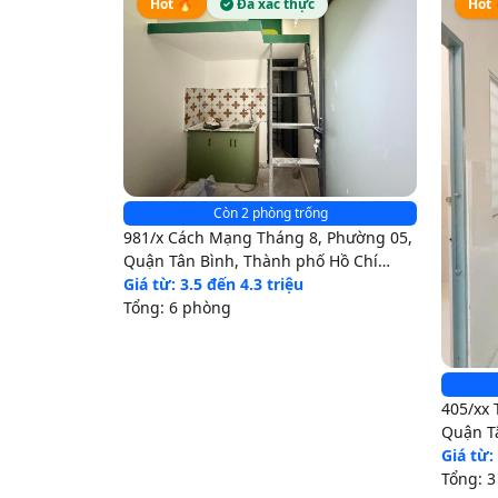
Hot 🔥
Đã xác thực
Hot 
Còn 2 phòng trống
981/x Cách Mạng Tháng 8, Phường 05,
Quận Tân Bình, Thành phố Hồ Chí
Minh
Giá từ: 3.5 đến 4.3 triệu
Tổng: 6 phòng
405/xx 
Quận T
Minh
Giá từ:
Tổng: 