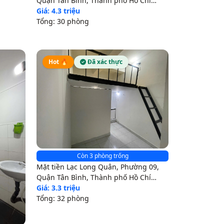
Quận Tân Bình, Thành phố Hồ Chí
Minh
Giá: 4.3 triệu
Tổng: 30 phòng
Hot 🔥
Đã xác thực
Còn 3 phòng trống
Mặt tiền Lạc Long Quân, Phường 09,
Quận Tân Bình, Thành phố Hồ Chí
Minh
Giá: 3.3 triệu
Tổng: 32 phòng