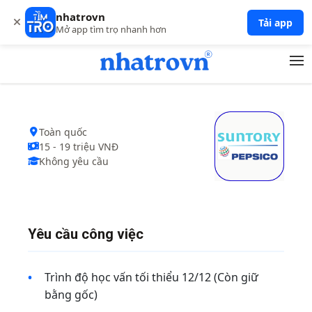
Nhân viên kinh doanh thị trường SUNTORY…
nhatrovn
Tải app
Công ty TNHH Nước giải khát Suntory Pepsico Việt …
Mở app tìm trọ nhanh hơn
Toàn quốc
15 - 19 triệu VNĐ
Không yêu cầu
Yêu cầu công việc
Trình độ học vấn tối thiểu 12/12 (Còn giữ
bằng gốc)