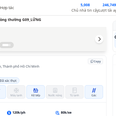
5,008
246,749
Hợp tác
Chủ nhà tin cậy
Lượt tải 
òng thường G09_LỬNG
content_copy
Copy
n, Thành phố Hồ Chí Minh
Đã xác thực
i
ac_unit
countertops
water_heater
kitchen
tools_ladder
Máy lạnh
Kệ bếp
Nước nóng
Tủ lạnh
Gác
120k/ph
80k/xe