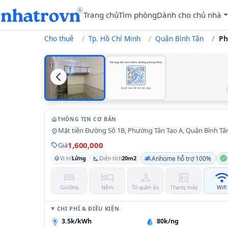
Trang chủ
Tìm phòng
Dành cho chủ nhà
Cho thuê
Tp. Hồ Chí Minh
Quận Bình Tân
Ph
home
THÔNG TIN CƠ BẢN
Mặt tiền Đường Số 1B, Phường Tân Tạo A, Quận Bình Tâ
location_on
1,600,000
Giá
sell
Anhome hỗ trợ 100%
Lửng
20m2
layers
Vị trí
square_foot
Diện tích
bed
hotel
checkroom
elevator
wif
Giường
Nệm
Tủ quần áo
Thang máy
Wifi
CHI PHÍ & ĐIỀU KIỆN
3.5k/kWh
80k/ng