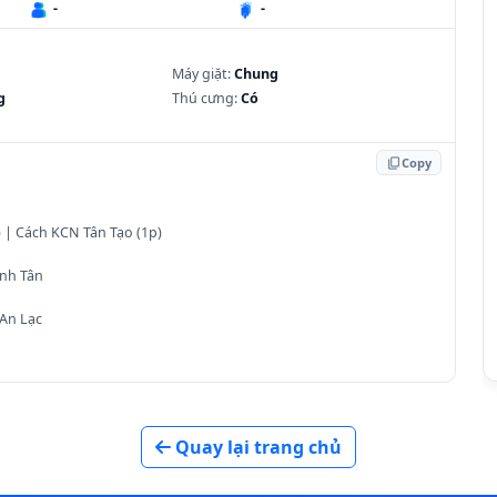
-
-
Máy giặt:
Chung
g
Thú cưng:
Có
content_copy
Copy
 | Cách KCN Tân Tạo (1p)
ình Tân
 An Lạc
Quay lại trang chủ