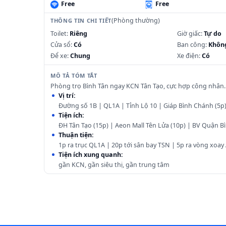
Free
Free
(Phòng thường)
THÔNG TIN CHI TIẾT
Toilet:
Riêng
Giờ giấc:
Tự do
Cửa sổ:
Có
Ban công:
Khôn
Để xe:
Chung
Xe điện:
Có
MÔ TẢ TÓM TẮT
Phòng trọ Bình Tân ngay KCN Tân Tạo, cực hợp công nhân.
Vị trí:
Đường số 1B | QL1A | Tỉnh Lộ 10 | Giáp Bình Chánh (5p)
Tiện ích:
ĐH Tân Tạo (15p) | Aeon Mall Tên Lửa (10p) | BV Quận B
Thuận tiện:
1p ra trục QL1A | 20p tới sân bay TSN | 5p ra vòng xoay
Tiện ích xung quanh:
gần KCN, gần siêu thị, gần trung tâm