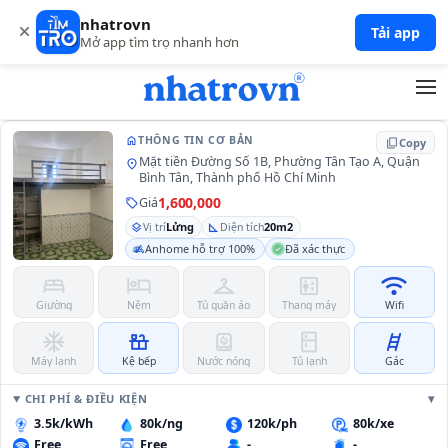
nhatrovn
G09_LỬNG
Tải app
Mở app tìm trọ nhanh hơn
home
THÔNG TIN CƠ BẢN
content_copy
Copy
Mặt tiền Đường Số 1B, Phường Tân Tạo A, Quận
location_on
Bình Tân, Thành phố Hồ Chí Minh
1,600,000
Giá
sell
Lửng
20m2
layers
Vị trí
square_foot
Diện tích
Anhome hỗ trợ 100%
Đã xác thực
bed
hotel
checkroom
elevator
wifi
Giường
Nệm
Tủ quần áo
Thang máy
Wifi
ac_unit
countertops
water_heater
kitchen
tools_ladder
Máy lạnh
Kệ bếp
Nước nóng
Tủ lạnh
Gác
CHI PHÍ & ĐIỀU KIỆN
3.5k/kWh
80k/ng
120k/ph
80k/xe
Free
Free
-
-