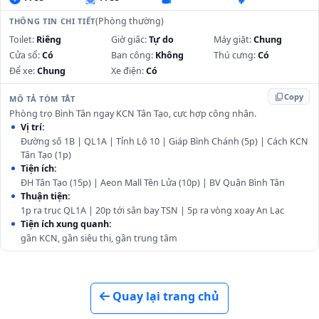
(Phòng thường)
THÔNG TIN CHI TIẾT
Toilet:
Riêng
Giờ giấc:
Tự do
Máy giặt:
Chung
Cửa sổ:
Có
Ban công:
Không
Thú cưng:
Có
Để xe:
Chung
Xe điện:
Có
content_copy
Copy
MÔ TẢ TÓM TẮT
Phòng trọ Bình Tân ngay KCN Tân Tạo, cực hợp công nhân.
Vị trí:
Đường số 1B | QL1A | Tỉnh Lộ 10 | Giáp Bình Chánh (5p) | Cách KCN
Tân Tạo (1p)
Tiện ích:
ĐH Tân Tạo (15p) | Aeon Mall Tên Lửa (10p) | BV Quận Bình Tân
Thuận tiện:
1p ra trục QL1A | 20p tới sân bay TSN | 5p ra vòng xoay An Lạc
Tiện ích xung quanh:
gần KCN, gần siêu thị, gần trung tâm
Quay lại trang chủ