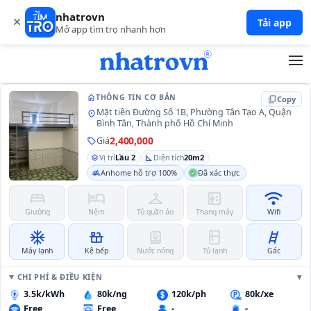
nhatrovn
204
Tải app
Mở app tìm trọ nhanh hơn
home
THÔNG TIN CƠ BẢN
content_copy
Copy
Mặt tiền Đường Số 1B, Phường Tân Tạo A, Quận
location_on
Bình Tân, Thành phố Hồ Chí Minh
2,400,000
Giá
sell
Lầu 2
20m2
layers
Vị trí
square_foot
Diện tích
Anhome hỗ trợ 100%
Đã xác thực
bed
hotel
checkroom
elevator
wifi
Giường
Nệm
Tủ quần áo
Thang máy
Wifi
ac_unit
countertops
water_heater
kitchen
tools_ladder
Máy lạnh
Kệ bếp
Nước nóng
Tủ lạnh
Gác
CHI PHÍ & ĐIỀU KIỆN
3.5k/kWh
80k/ng
120k/ph
80k/xe
Free
Free
-
-