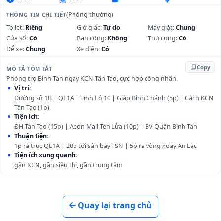
(Phòng thường)
THÔNG TIN CHI TIẾT
Toilet:
Riêng
Giờ giấc:
Tự do
Máy giặt:
Chung
Cửa sổ:
Có
Ban công:
Không
Thú cưng:
Có
Để xe:
Chung
Xe điện:
Có
content_copy
Copy
MÔ TẢ TÓM TẮT
Phòng trọ Bình Tân ngay KCN Tân Tạo, cực hợp công nhân.
Vị trí:
Đường số 1B | QL1A | Tỉnh Lộ 10 | Giáp Bình Chánh (5p) | Cách KCN
Tân Tạo (1p)
Tiện ích:
ĐH Tân Tạo (15p) | Aeon Mall Tên Lửa (10p) | BV Quận Bình Tân
Thuận tiện:
1p ra trục QL1A | 20p tới sân bay TSN | 5p ra vòng xoay An Lạc
Tiện ích xung quanh:
gần KCN, gần siêu thị, gần trung tâm
Quay lại trang chủ