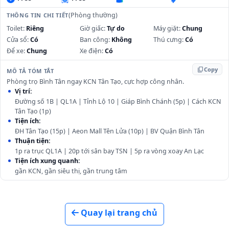
(Phòng thường)
THÔNG TIN CHI TIẾT
Toilet:
Riêng
Giờ giấc:
Tự do
Máy giặt:
Chung
Cửa sổ:
Có
Ban công:
Không
Thú cưng:
Có
Để xe:
Chung
Xe điện:
Có
content_copy
Copy
MÔ TẢ TÓM TẮT
Phòng trọ Bình Tân ngay KCN Tân Tạo, cực hợp công nhân.
Vị trí:
Đường số 1B | QL1A | Tỉnh Lộ 10 | Giáp Bình Chánh (5p) | Cách KCN
Tân Tạo (1p)
Tiện ích:
ĐH Tân Tạo (15p) | Aeon Mall Tên Lửa (10p) | BV Quận Bình Tân
Thuận tiện:
1p ra trục QL1A | 20p tới sân bay TSN | 5p ra vòng xoay An Lạc
Tiện ích xung quanh:
gần KCN, gần siêu thị, gần trung tâm
Quay lại trang chủ