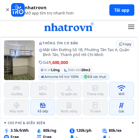
nhatrovn
G09_LỬNG
Tải app
Mở app tìm trọ nhanh hơn
home
THÔNG TIN CƠ BẢN
content_copy
Copy
Mặt tiền Đường Số 1B, Phường Tân Tạo A, Quận
location_on
Bình Tân, Thành phố Hồ Chí Minh
1,600,000
Giá
sell
Lửng
20m2
layers
Vị trí
square_foot
Diện tích
Anhome hỗ trợ 100%
Đã xác thực
bed
hotel
checkroom
elevator
wifi
Giường
Nệm
Tủ quần áo
Thang máy
Wifi
ac_unit
countertops
water_heater
kitchen
tools_ladder
Máy lạnh
Kệ bếp
Nước nóng
Tủ lạnh
Gác
CHI PHÍ & ĐIỀU KIỆN
3.5k/kWh
80k/ng
120k/ph
80k/xe
Free
Free
-
-